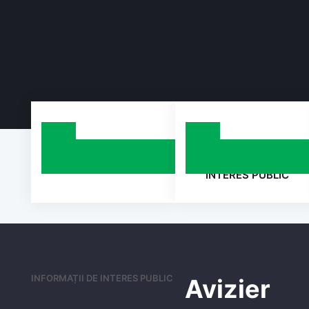
ANUNȚURI
INFORMAȚII DE
Comuna
INTERES PUBLIC
Peceneaga
Județul
Tulcea
INFORMAȚII DE INTERES PUBLIC
Avizier