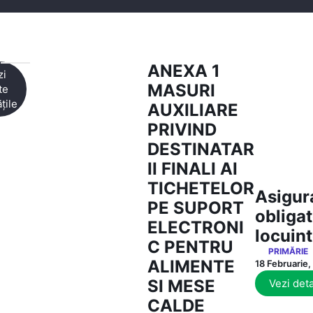
ANEXA 1
zi
MASURI
te
țile
AUXILIARE
PRIVIND
DESTINATAR
II FINALI AI
TICHETELOR
Asigur
PE SUPORT
obligat
ELECTRONI
locuint
C PENTRU
PRIMĂRIE
ALIMENTE
18 Februarie
SI MESE
Vezi deta
CALDE