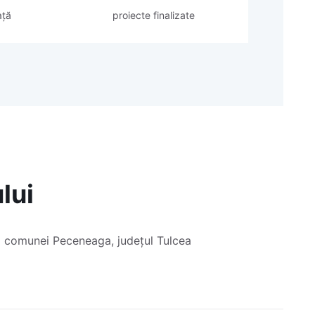
ață
proiecte finalizate
lui
iei comunei Peceneaga, județul Tulcea