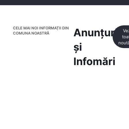
CELE MAI NOI INFORMAȚII DIN
Anunțuri
Ve
COMUNA NOASTRĂ
toa
noută
și
Infomări