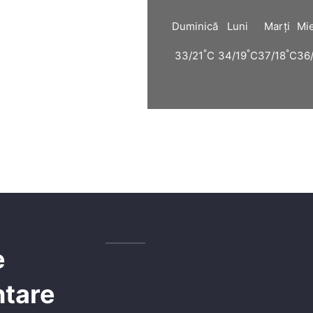
Duminică
Luni
Marți
Mie
°
°
°
33/21
C
34/19
C
37/18
C
36
e
ntare