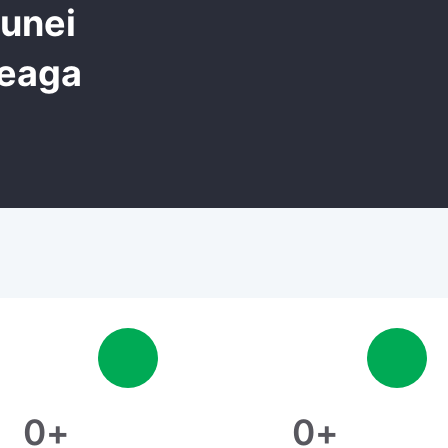
unei
eaga
0
+
0
+