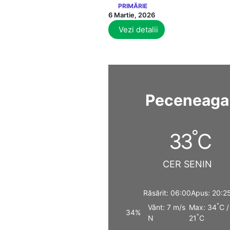
PRIMĂRIE
6 Martie, 2026
Vezi detalii
Peceneaga
°
33
C
CER SENIN
Răsărit: 06:00
Apus: 20:2
°
Vânt: 7 m/s
Max: 34
C /
34%
°
N
21
C