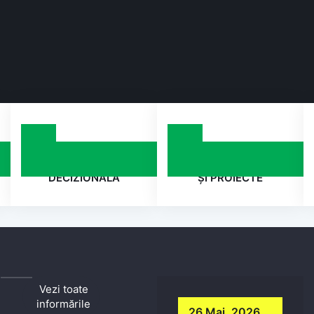
TRANSPARENȚA
PROGRAME
DECIZIONALĂ
ȘI PROIECTE
Vezi toate
informările
26 Mai, 2026