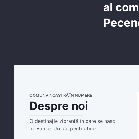
al com
Pecen
COMUNA NOASTRĂ ÎN NUMERE
Despre noi
O destinație vibrantă în care se nasc
inovațiile. Un loc pentru tine.