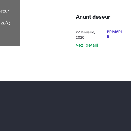
rcuri
Anunt deseuri
°
/20
C
PRIMĂRI
27 Ianuarie,
E
2026
Vezi detalii