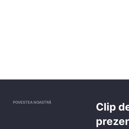
POVESTEA NOASTRĂ
Clip d
preze