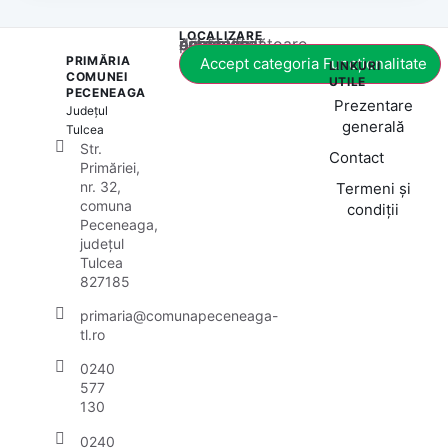
LOCALIZARE
Acest conținut este blocat până când acceptați categoria corespunzătoare de cookie-uri.
PRIMĂRIA
Accept categoria Funcționalitate
LINKURI
COMUNEI
UTILE
PECENEAGA
Prezentare
Județul
generală
Tulcea
Str.
Contact
Primăriei,
nr. 32,
Termeni și
comuna
condiții
Peceneaga,
județul
Tulcea
827185
primaria@comunapeceneaga-
tl.ro
0240
577
130
0240